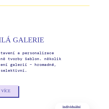
LÁ GALERIE
stavení a personalizace
tně tvorby šablon. několik
lení galerií – hromadné,
 selektivní.
 VÍCE
individuální