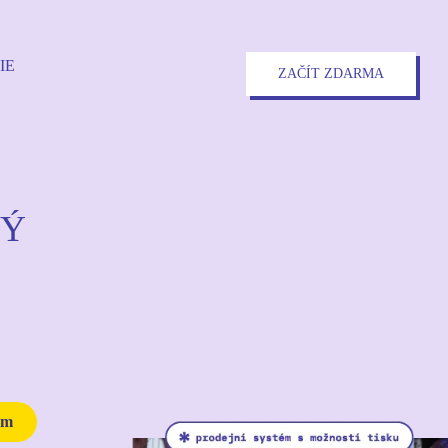
IE
ZAČÍT ZDARMA
RÝ
ém