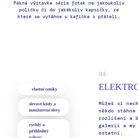
Pěkná výstavka série fotek na jakoukoliv
poličku či do jakékoliv kapsičky, ze
které se vytáhne u kafíčka s přáteli.
04
ELEKTR
vlastní ceníky
Můžeš si nec
slevové kódy a
někdo stáhne
množstevní slevy
rozlišení a 
galerii a my
rychlý a
přehledný
ostatní.
nákup