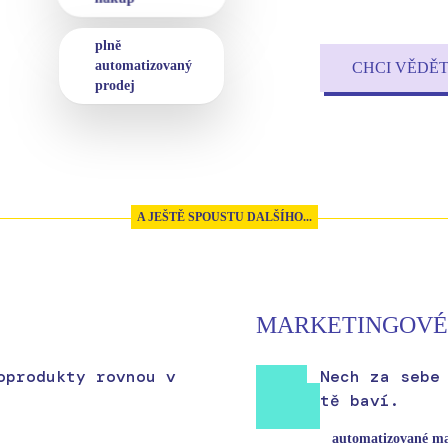
plně
automatizovaný
CHCI VĚDĚT
prodej
A JEŠTĚ SPOUSTU DALŠÍHO...
MARKETINGOVÉ
oprodukty rovnou v
Nech za sebe
tě baví.
automatizované ma