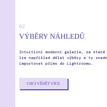
02
VÝBĚRY NÁHLEDŮ
Intuitivní moderní galerie, ze které
lze například dělat výběry a ty snad
importovat přímo do Lightroomu.
CHCI VĚDĚT VÍCE