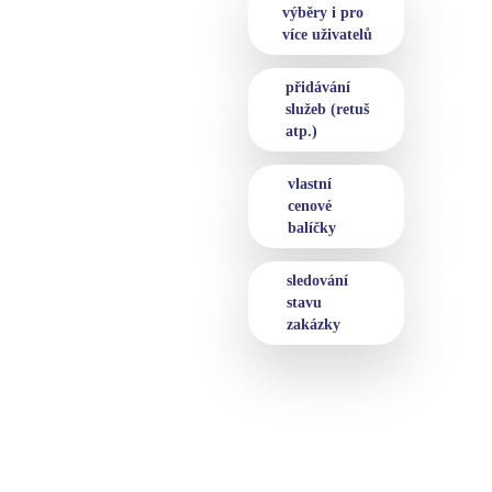
výběry i pro
více uživatelů
přidávání
služeb (retuš
atp.)
vlastní
cenové
balíčky
sledování
stavu
zakázky