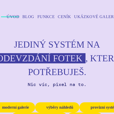
ÚVOD
BLOG
FUNKCE
CENÍK
UKÁZKOVÉ GALER
JEDINÝ SYSTÉM NA
ODEVZDÁNÍ FOTEK
, KTE
POTŘEBUJEŠ.
Nic víc, pixel na to.
moderní galerie
výběry náhledů
provizní syst