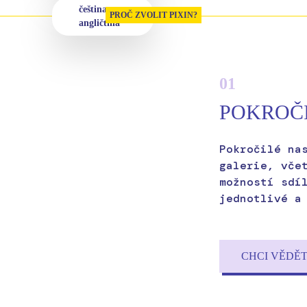
čeština a
PROČ ZVOLIT PIXIN?
angličtina
01
POKROČI
Pokročilé na
galerie, vče
možností sdí
jednotlivé a
CHCI VĚDĚT