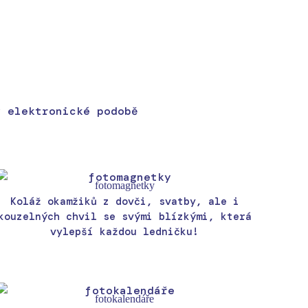
v elektronické podobě
fotomagnetky
Koláž okamžiků z dovči, svatby, ale i
kouzelných chvil se svými blízkými, která
vylepší každou ledničku!
fotokalendáře