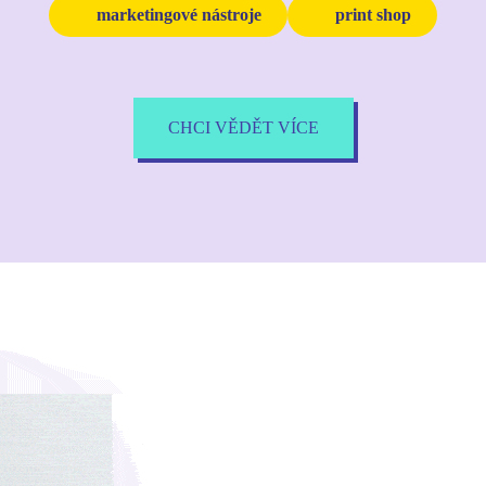
marketingové nástroje
print shop
CHCI VĚDĚT VÍCE