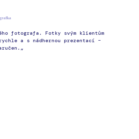
ografka
ého fotografa. Fotky svým klientům
rychle a s nádhernou prezentací –
aručen.„