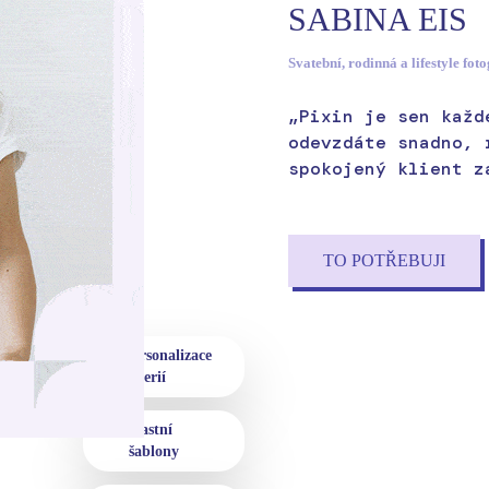
SABINA EIS
Svatební, rodinná a lifestyle fot
„Pixin je sen každ
odevzdáte snadno, 
spokojený klient z
TO POTŘEBUJI
personalizace
galerií
vlastní
šablony